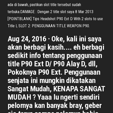
ada di bawah, pastikan slot title tersebut sudah
terbuka.DAMAGE : Dengan 2 title slot saya 8 Mar 2013
[POINTBLANK] Tips Headshot P90 Ext D With 2 slots to use
Title I, SLOT 2: PENGGUNAAN TITLE WEAPON P90.
Aug 24, 2016 · Oke, kali ini saya
akan berbagi kasih.... eh berbagi
sedikit info tentang penggunaan
title P90 Ext D/ P90 Alay D, dll,
Pokoknya P90 Ext. Penggunaan
senjata ini mungkin dikatakan
Sangat Mudah, KENAPA SANGAT
MUDAH ? Yaaa lu ngerti sendiri
pelornya kan banyak bray, geber