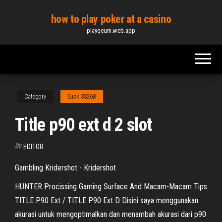
Skip
how to play poker at a casino
to
playqeum.web.app
the
content
Category
Suski33268
Title p90 ext d 2 slot
By
EDITOR
Gambling Kridershot - Kridershot
HUNTER Procissing Gaming Surface And Macam-Macam Tips
TITLE P90 Ext / TITLE P90 Ext D Disini saya menggunakan
akurasi untuk mengoptimalkan dan menambah akurasi dari p90